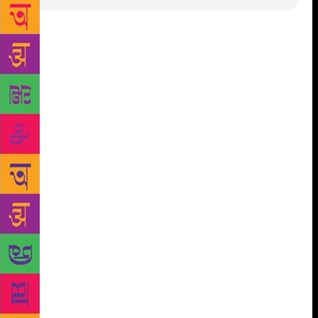
हमारे देश में आजादी के पहले आप राजी जनजाति के लिए 80173 में
कानून बना उस कानून के तहत मां बाप बहन भाई बच्चे बूढ़े सभी जन्म
से अपराधी ही होते हैं और मां के पेट से बच्चा पैदा होता है तो भी
अपराधियों बच्चा पैदा होता है ऐसा कानून धरती पर लागू हुआ और
उसके पञ आज भारत में करीबन 10 करोड लोग हैं यह लोगों को
आज खानाबदोश नाम पर जाना जाता गुन्हेगार आदिवासीनाम से जाना
जाता है और उसका दर्द दुख लेकर हम लेखन के माध्यम से संगठन
के माध्यम से पूरे भारतवर्ष में आज काम चल रहा है लेकिन आज भी
कानून के तहत हम इस देश के सही सिटीजन नहीं है क्योंकि हम
संविधान के अंतर्गत हम नहीं आते हैं क्योंकि आजादी के 5 साल दिन के
बाद हम लोगों को इस देश में व्यक्ति स्वातंत्र्य नहीं मिला १952 में
पंडित जवाहरलाल नेहरू ने कहा कि हम मुक्त हैं लेकिन आप लोग जंग
लडने वाले आदिवासी आज से विशेष मुक्त है यानी उसका नामकरण
विमुक्त हो गया आज विमुक्त लोग दर्द मारे यह गांव से वह गांव घूमते हैं
ना दाना पानी है ना गांव में कोई रुकने की जगह है ना कोई काम देता
है ना बना देता है पुलिस जबरन इन लोगों को चोर उचक्के डाकू बोल