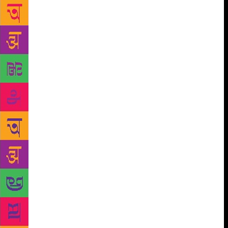
के अंदर करते हैं इनका कोई जमीन होता है ना उनके बारे में कोई
बोलने वाला होता है आज यह हालत है कि भारत में 10 करोड़ लोगों को
कोई सही मायने में आज भी हमारे देश में जानवरों से ज्यादा पत्थर
जीना यह लोगों को पड़ता है उत्तर प्रदेश राजस्थान बिहार महाराष्ट्र
कर्नाटक का आंध्र कोकण और बंगाल हर जगह पर और इतना ही
नहीं मद्रास में भी यह गुन्हेगार जमाती का कायदा लागू है पूरे भारतवर्ष
में आज भी विन लोगों को हर जगह सताया जाता है विन काय्
एजुकेशन इन की शिक्षा कोई भी इनको मुदा नहीं है विन के लिए भारत
के संविधान में न होने के कारण विन का कोई वजन नहीं बनता उनकी
शिक्षा रहन सहन या कोई सुविधा इन लोगों को नहीं मिलती है यह
हकीकत है और मैं चाहता हूं कि भारत के विद्वानों ने बुद्धिवादी लोगों ने
इस के बाहर इसके बारे में दोबारा सोचना चाहिए क्योंकि आज की
स्थिति में जब मेरे जैसा लेखक लिख रहा है तो उचक्का नाम या इंग्लिश
में दो ब्रांडेड यह किताब पढ़ने से लोगों को पता चलता है कि इन लोगों
की क्या हालत है यह सुनकर आप भी चौक जाएंगे लेकिन यह भारत के
आज भी सही सिटीजन नहीं है इसलिए महाराष्ट्र जैसे प्रोग्रेसिव
स्टेट में भी इन लोगों के लिए कोई प्रावधान नहीं कि जो बजट बनता
है स्वतंत्र बजट इन के लिए नहीं बनता नाम तो विमुक्त घुमंतू बोला