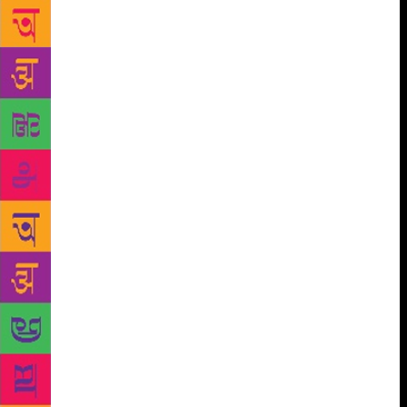
जाता है लेकिन इनके एजुकेशन के लिए कोई सुविधा नहीं रहने से यह
लोगों का महाराष्ट्र में तीन करोड़ लोग रहने के बाद भी यह 1% बी
विन काय् एजुकेशन आज नहीं हो पाया है और बहुत बुरी हालत से यह
लोग गुजर रहे हैं यह आदिवासी की कोई जाति नहीं है इन लोगों को
आज भी विमुक्त घुमंतू आदिवासी बोला बोला तो जाता है लेकिन
आदिवासी की कोई सोलत नहीं मिलती आंध्र कर्नाटक में थोड़ी बहुत
लोग आदिवासी में है लेकिन इनके बारे में सही अध्ययन न होने से और
हमारा देश आजादी के बाद बाबू लोग उनकी आजादी का आदेश हो गया
और आमिर और ऊंचे पद के लोगों को लिए ही हमारे देश की सब
सुविधा मुहैया होती है लेकिन यहां के गरीब लोगों को आदिवासी लोगों को
आज खाली बजट बनता है लेकिन बजट किधर जाता है किस के घर
में जाता है इसके बारे में पता लगाना जरूरी है आज खाली देश आजाद
हुआ है झंडे के लिए लेकिन यहां के आदिवासी क्रिमिनल ट्राइब को
आज भी आजादी मिलना बाकी है उनको जानवरों से ही बदतर जीना
पड़ता है गाय देसी यह सबकी माता होती है सब का पूजन होता है यानी
जानवरों से यहां अच्छा माना जाता है लेकिन अनाज खाने के लिए
तड़पना वाला आदिवासी आज दर दर की ठोकरे खा रहा है गाय के लिए
सोचा जा रहा है उसके लिए कानून बन रहा है लेकिन आदिवासी के